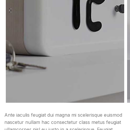
Ante iaculis feugiat dui magna mi scelerisque euismod
nascetur nullam hac consectetur class metus feugiat
ullamcorper nisl eu justo in a scelerisque. Feugiat