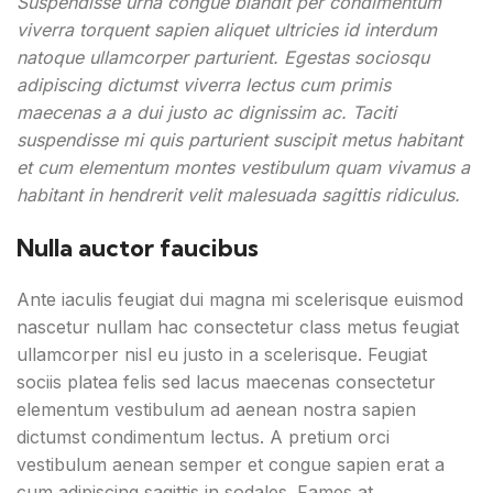
Suspendisse urna congue blandit per condimentum
viverra torquent sapien aliquet ultricies id interdum
natoque ullamcorper parturient. Egestas sociosqu
adipiscing dictumst viverra lectus cum primis
maecenas a a dui justo ac dignissim ac. Taciti
suspendisse mi quis parturient suscipit metus habitant
et cum elementum montes vestibulum quam vivamus a
habitant in hendrerit velit malesuada sagittis ridiculus.
Nulla auctor faucibus
Ante iaculis feugiat dui magna mi scelerisque euismod
nascetur nullam hac consectetur class metus feugiat
ullamcorper nisl eu justo in a scelerisque. Feugiat
sociis platea felis sed lacus maecenas consectetur
elementum vestibulum ad aenean nostra sapien
dictumst condimentum lectus. A pretium orci
vestibulum aenean semper et congue sapien erat a
cum adipiscing sagittis in sodales. Fames at