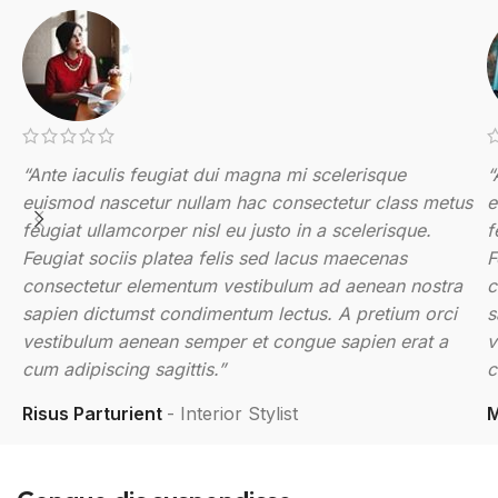
“Ante iaculis feugiat dui magna mi scelerisque
“
euismod nascetur nullam hac consectetur class metus
e
feugiat ullamcorper nisl eu justo in a scelerisque.
f
Feugiat sociis platea felis sed lacus maecenas
F
consectetur elementum vestibulum ad aenean nostra
c
sapien dictumst condimentum lectus. A pretium orci
s
vestibulum aenean semper et congue sapien erat a
v
cum adipiscing sagittis.”
c
Risus Parturient
Interior Stylist
M