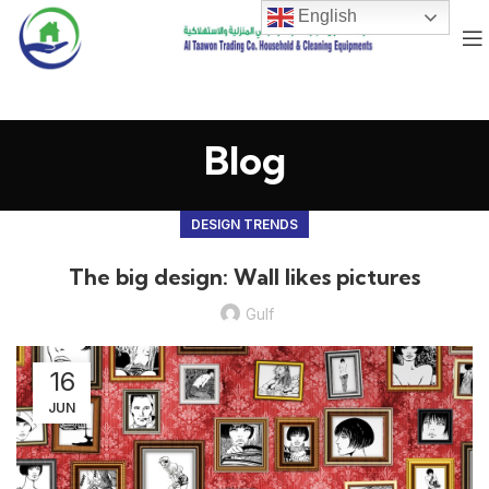
English
Blog
DESIGN TRENDS
The big design: Wall likes pictures
Gulf
16
JUN